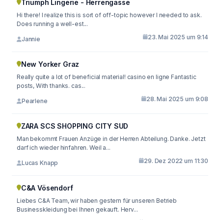
Triumph Lingerie - Herrengasse
Hi there! I realize this is sort of off-topic however I needed to ask.
Does running a well-est...
23. Mai 2025 um 9:14
Jannie
New Yorker Graz
Really quite a lot of beneficial material! casino en ligne Fantastic
posts, With thanks. cas...
28. Mai 2025 um 9:08
Pearlene
ZARA SCS SHOPPING CITY SUD
Man bekommt Frauen Anzüge in der Herren Abteilung. Danke. Jetzt
darf ich wieder hinfahren. Weil a...
29. Dez 2022 um 11:30
Lucas Knapp
C&A Vösendorf
Liebes C&A Team, wir haben gestern für unseren Betrieb
Businesskleidung bei Ihnen gekauft. Herv...