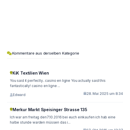
Kommentare aus derselben Kategorie
KiK Textilien Wien
You said it perfectly.. casino en ligne You actually said this
fantastically! casino en ligne ...
28. Mai 2025 um 8:34
Edward
Merkur Markt Speisinger Strasse 135
Ich war am freitag den7.10.2016 bei euch einkaufen ich hab eine
halbe stunde warden müssen das i...