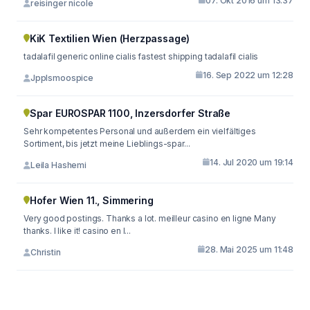
07. Okt 2016 um 13:37
reisinger nicole
KiK Textilien Wien (Herzpassage)
tadalafil generic online cialis fastest shipping tadalafil cialis
16. Sep 2022 um 12:28
Jpplsmoospice
Spar EUROSPAR 1100, Inzersdorfer Straße
Sehr kompetentes Personal und außerdem ein vielfältiges
Sortiment, bis jetzt meine Lieblings-spar...
14. Jul 2020 um 19:14
Leila Hashemi
Hofer Wien 11., Simmering
Very good postings. Thanks a lot. meilleur casino en ligne Many
thanks. I like it! casino en l...
28. Mai 2025 um 11:48
Christin