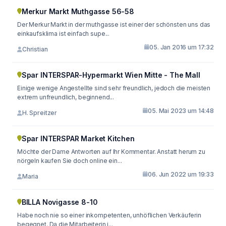
Merkur Markt Muthgasse 56-58
Der Merkur Markt in der muthgasse ist einer der schönsten uns das
einkaufsklima ist einfach supe...
05. Jan 2016 um 17:32
Christian
Spar INTERSPAR-Hypermarkt Wien Mitte - The Mall
Einige wenige Angestellte sind sehr freundlich, jedoch die meisten
extrem unfreundlich, beginnend...
05. Mai 2023 um 14:48
H. Spreitzer
Spar INTERSPAR Market Kitchen
Möchte der Dame Antworten auf Ihr Kommentar. Anstatt herum zu
nörgeln kaufen Sie doch online ein...
06. Jun 2022 um 19:33
Maria
BILLA Novigasse 8-10
Habe noch nie so einer inkompetenten, unhöflichen Verkäuferin
begegnet. Da die Mitarbeiterin i...