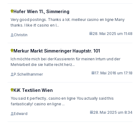
Hofer Wien 11., Simmering
Very good postings. Thanks a lot. meilleur casino en ligne Many
thanks. I like it! casino en l...
28. Mai 2025 um 11:48
Christin
Merkur Markt Simmeringer Hauptstr. 101
Ich möchte mich bei der Kassiererin für meinen Irrtum und der
Mehrarbeit die sie hatte recht herz...
17. Mai 2016 um 17:18
P.Schellhammer
KiK Textilien Wien
You said it perfectly.. casino en ligne You actually said this
fantastically! casino en ligne ...
28. Mai 2025 um 8:34
Edward