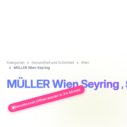
Kategorien
Gesundheit und Schönheit
Wien
MÜLLER Wien Seyring
MÜLLER Wien Seyring
,
Geschlossen (öffnet wieder in 3 h 48 min)