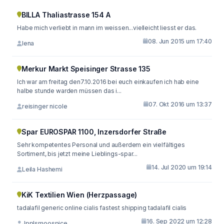
BILLA Thaliastrasse 154 A
Habe mich verliebt in mann im weissen...vielleicht liesst er das.
08. Jun 2015 um 17:40
lena
Merkur Markt Speisinger Strasse 135
Ich war am freitag den7.10.2016 bei euch einkaufen ich hab eine
halbe stunde warden müssen das i...
07. Okt 2016 um 13:37
reisinger nicole
Spar EUROSPAR 1100, Inzersdorfer Straße
Sehr kompetentes Personal und außerdem ein vielfältiges
Sortiment, bis jetzt meine Lieblings-spar...
14. Jul 2020 um 19:14
Leila Hashemi
KiK Textilien Wien (Herzpassage)
tadalafil generic online cialis fastest shipping tadalafil cialis
16. Sep 2022 um 12:28
Jpplsmoospice