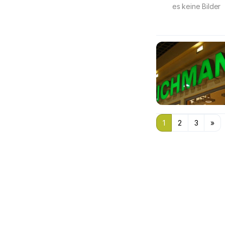
es keine Bilder
1
2
3
»