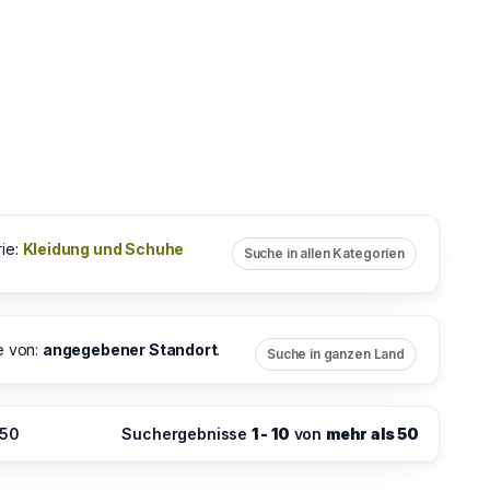
ie:
Kleidung und Schuhe
Suche in allen Kategorien
e von:
angegebener Standort
.
Suche in ganzen Land
:50
Suchergebnisse
1 - 10
von
mehr als 50