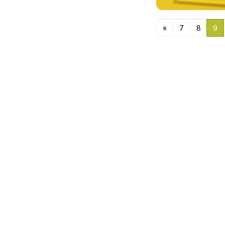
«
7
8
9