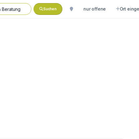
nur offene
Ort eing
Suchen