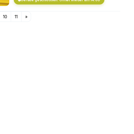
10
11
»