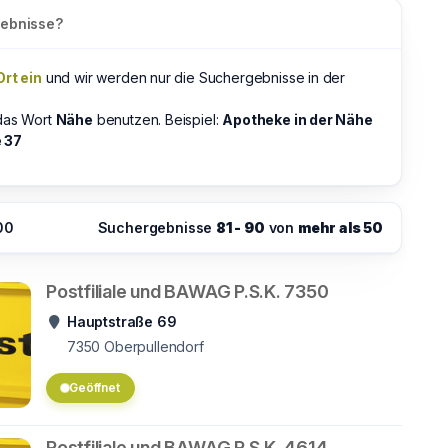
gebnisse?
Ort ein
und wir werden nur die Suchergebnisse in der
das Wort
Nähe
benutzen. Beispiel:
Apotheke in der Nähe
 37
:00
Suchergebnisse
81 - 90
von
mehr als 50
Postfiliale und BAWAG P.S.K. 7350
Hauptstraße 69
7350
Oberpullendorf
Geöffnet
Postfiliale und BAWAG P.S.K. 4614