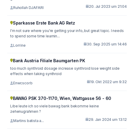
20. Jul 2023 um 21:04
Ruhollah DJAFARI
Sparkasse Erste Bank AG Retz
I'm not sure where you're getting your info, but great topic. I needs
to spend some time learnin...
30. Sep 2025 um 14:46
Lorrine
Bank Austria Filiale Baumgarten PK
too much synthroid dosage increase synthroid lose weight side
effects when taking synthroid
19. Okt 2022 um 9:32
Enwcscorb
BAWAG PSK 370-1170, Wien, Wattgasse 56 - 60
Libe leute ich so viele bawag bank bekomme keine
zehenugrahmen ?
29. Jan 2024 um 13:12
Martins batista a...