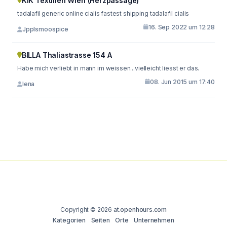
KiK Textilien Wien (Herzpassage)
tadalafil generic online cialis fastest shipping tadalafil cialis
16. Sep 2022 um 12:28
Jpplsmoospice
BILLA Thaliastrasse 154 A
Habe mich verliebt in mann im weissen...vielleicht liesst er das.
08. Jun 2015 um 17:40
lena
Copyright © 2026
at.openhours.com
Kategorien
Seiten
Orte
Unternehmen