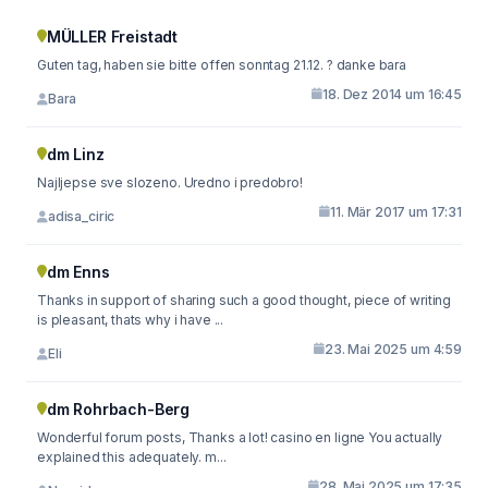
MÜLLER Freistadt
Guten tag, haben sie bitte offen sonntag 21.12. ? danke bara
18. Dez 2014 um 16:45
Bara
dm Linz
Najljepse sve slozeno. Uredno i predobro!
11. Mär 2017 um 17:31
adisa_ciric
dm Enns
Thanks in support of sharing such a good thought, piece of writing
is pleasant, thats why i have ...
23. Mai 2025 um 4:59
Eli
dm Rohrbach-Berg
Wonderful forum posts, Thanks a lot! casino en ligne You actually
explained this adequately. m...
28. Mai 2025 um 17:35