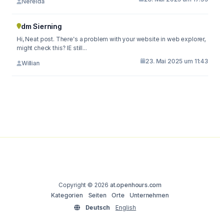
Nereida
dm Sierning
Hi, Neat post. There's a problem with your website in web explorer,
might check this? IE still...
23. Mai 2025 um 11:43
Willian
Copyright © 2026
at.openhours.com
Kategorien
Seiten
Orte
Unternehmen
Deutsch
English