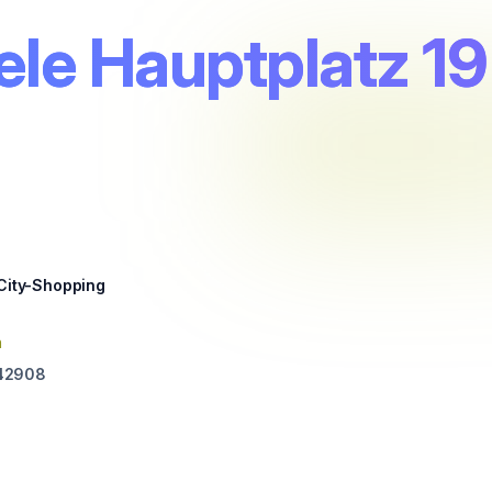
le Hauptplatz 19
 City-Shopping
n
42908