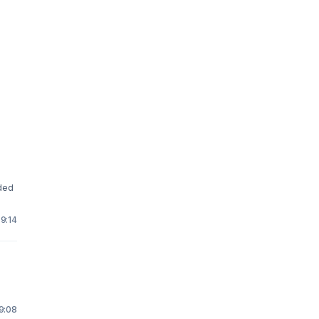
eded
9:14
9:08