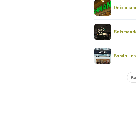
Deichman
Salamand
Bonita Le
Ka