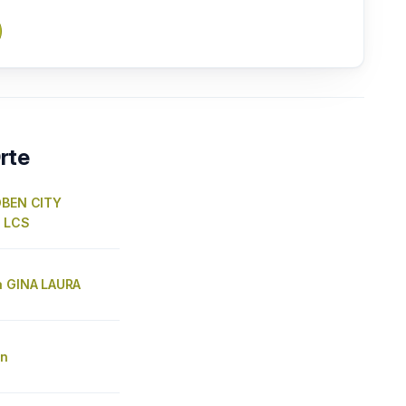
rte
OBEN CITY
 LCS
a GINA LAURA
en