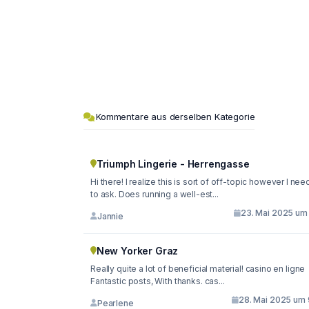
Kommentare aus derselben Kategorie
Triumph Lingerie - Herrengasse
Hi there! I realize this is sort of off-topic however I ne
to ask. Does running a well-est...
23. Mai 2025 um 
Jannie
New Yorker Graz
Really quite a lot of beneficial material! casino en ligne
Fantastic posts, With thanks. cas...
28. Mai 2025 um 
Pearlene