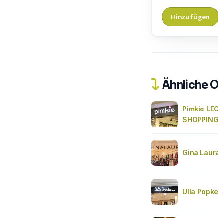
Ähnliche O
Pimkie LE
SHOPPING
Gina Laur
Ulla Popk