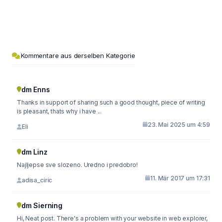
Kommentare aus derselben Kategorie
dm Enns
Thanks in support of sharing such a good thought, piece of writing
is pleasant, thats why i have ...
23. Mai 2025 um 4:59
Eli
dm Linz
Najljepse sve slozeno. Uredno i predobro!
11. Mär 2017 um 17:31
adisa_ciric
dm Sierning
Hi, Neat post. There's a problem with your website in web explorer,