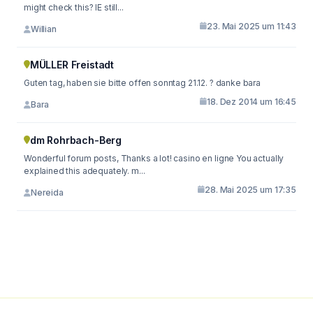
might check this? IE still...
23. Mai 2025 um 11:43
Willian
MÜLLER Freistadt
Guten tag, haben sie bitte offen sonntag 21.12. ? danke bara
18. Dez 2014 um 16:45
Bara
dm Rohrbach-Berg
Wonderful forum posts, Thanks a lot! casino en ligne You actually
explained this adequately. m...
28. Mai 2025 um 17:35
Nereida