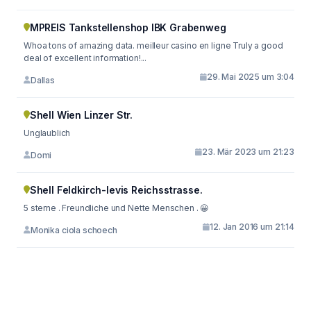
MPREIS Tankstellenshop IBK Grabenweg
Whoa tons of amazing data. meilleur casino en ligne Truly a good
deal of excellent information!...
29. Mai 2025 um 3:04
Dallas
Shell Wien Linzer Str.
Unglaublich
23. Mär 2023 um 21:23
Domi
Shell Feldkirch-levis Reichsstrasse.
5 sterne . Freundliche und Nette Menschen . 😀
12. Jan 2016 um 21:14
Monika ciola schoech