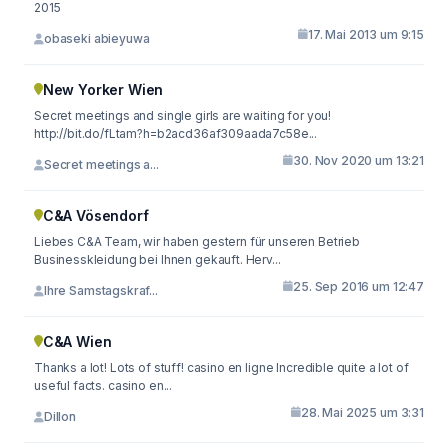
2015
17. Mai 2013 um 9:15
obaseki abieyuwa
New Yorker Wien
Secret meetings and single girls are waiting for you!
http://bit.do/fLtam?h=b2acd36af309aada7c58e...
30. Nov 2020 um 13:21
Secret meetings a...
C&A Vösendorf
Liebes C&A Team, wir haben gestern für unseren Betrieb
Businesskleidung bei Ihnen gekauft. Herv...
25. Sep 2016 um 12:47
Ihre Samstagskraf...
C&A Wien
Thanks a lot! Lots of stuff! casino en ligne Incredible quite a lot of
useful facts. casino en...
28. Mai 2025 um 3:31
Dillon