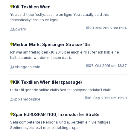
KiK Textilien Wien
You said it perfectly.. casino en ligne You actually said this
fantastically! casino en ligne ...
28. Mai 2025 um 8:34
Edward
Merkur Markt Speisinger Strasse 135
Ich war am freitag den7.10.2016 bei euch einkaufen ich hab eine
halbe stunde warden müssen das i...
07. Okt 2016 um 13:37
reisinger nicole
KiK Textilien Wien (Herzpassage)
tadalafil generic online cialis fastest shipping tadalafil cialis
16. Sep 2022 um 12:28
Jpplsmoospice
Spar EUROSPAR 1100, Inzersdorfer Straße
Sehr kompetentes Personal und außerdem ein vielfältiges
Sortiment, bis jetzt meine Lieblings-spar...