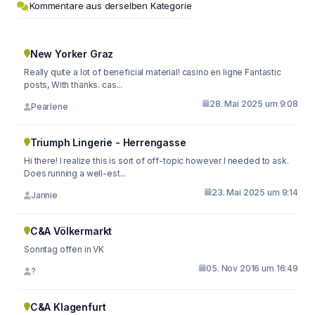
Kommentare aus derselben Kategorie
New Yorker Graz
Really quite a lot of beneficial material! casino en ligne Fantastic
posts, With thanks. cas...
28. Mai 2025 um 9:08
Pearlene
Triumph Lingerie - Herrengasse
Hi there! I realize this is sort of off-topic however I needed to ask.
Does running a well-est...
23. Mai 2025 um 9:14
Jannie
C&A Völkermarkt
Sonntag offen in VK
05. Nov 2016 um 16:49
?
C&A Klagenfurt