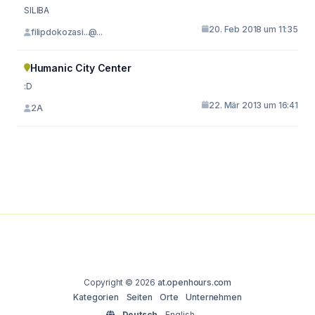
SILIBA
20. Feb 2018 um 11:35
filipdokozasi...@...
Humanic City Center
:D
22. Mär 2013 um 16:41
2A
Copyright © 2026
at.openhours.com
Kategorien
Seiten
Orte
Unternehmen
Deutsch
English