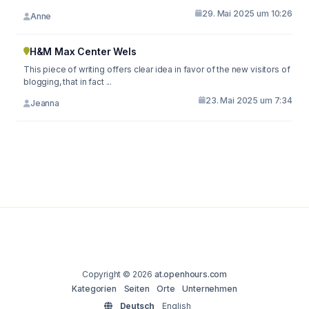
29. Mai 2025 um 10:26
Anne
H&M Max Center Wels
This piece of writing offers clear idea in favor of the new visitors of
blogging, that in fact ...
23. Mai 2025 um 7:34
Jeanna
Copyright © 2026
at.openhours.com
Kategorien
Seiten
Orte
Unternehmen
Deutsch
English