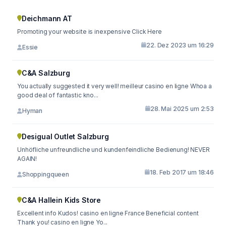
Deichmann AT
Promoting your website is inexpensive Click Here
22. Dez 2023 um 16:29
Essie
C&A Salzburg
You actually suggested it very well! meilleur casino en ligne Whoa a
good deal of fantastic kno...
28. Mai 2025 um 2:53
Hyman
Desigual Outlet Salzburg
Unhöfliche unfreundliche und kundenfeindliche Bedienung! NEVER
AGAIN!
18. Feb 2017 um 18:46
Shoppingqueen
C&A Hallein Kids Store
Excellent info Kudos! casino en ligne France Beneficial content
Thank you! casino en ligne Yo...