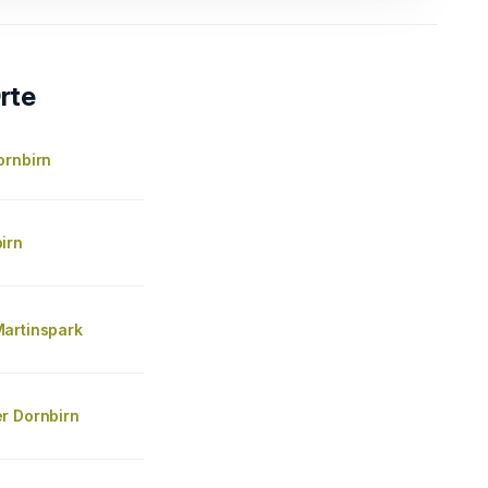
rte
ornbirn
irn
artinspark
r Dornbirn