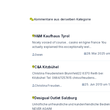
Kommentare aus derselben Kategorie
H&M Kaufhaus Tyrol
Nicely voiced of course. . casino en ligne France You
actually explained this exceptionally wel...
28. Mai 2025 um 
Gwen
C&A Kitzbühel
Christina Freudenstein Brunnfeld22 6370 Reith bei
Kitzbühel Tel: 0664/1257415 chrissifreudens...
25. Jun 2013 um 1
Christina Freuden...
Desigual Outlet Salzburg
Unhöfliche unfreundliche und kundenfeindliche Bedien
NEVER AGAIN!