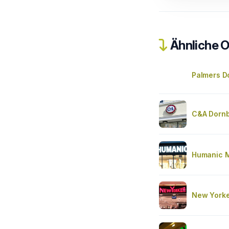
Ähnliche O
Palmers D
C&A Dornb
Humanic M
New Yorke