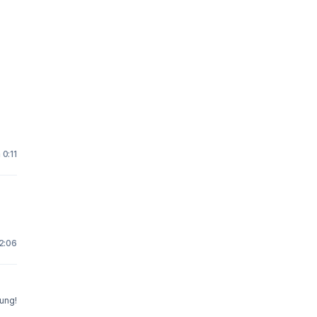
0:11
2:06
ung!