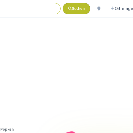
Ort eing
Suchen
a Popken