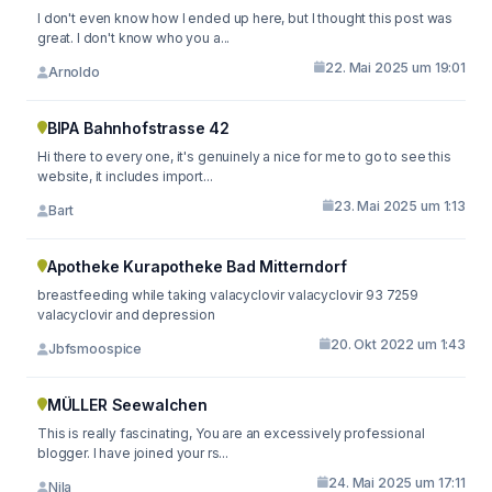
I don't even know how I ended up here, but I thought this post was
great. I don't know who you a...
22. Mai 2025 um 19:01
Arnoldo
BIPA Bahnhofstrasse 42
Hi there to every one, it's genuinely a nice for me to go to see this
website, it includes import...
23. Mai 2025 um 1:13
Bart
Apotheke Kurapotheke Bad Mitterndorf
breastfeeding while taking valacyclovir valacyclovir 93 7259
valacyclovir and depression
20. Okt 2022 um 1:43
Jbfsmoospice
MÜLLER Seewalchen
This is really fascinating, You are an excessively professional
blogger. I have joined your rs...
24. Mai 2025 um 17:11
Nila