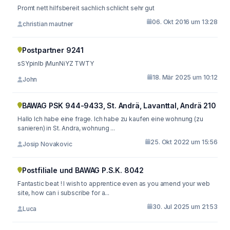
Promt nett hilfsbereit sachlich schlicht sehr gut
06. Okt 2016 um 13:28
christian mautner
Postpartner 9241
sSYpinIb jMunNiYZ TWTY
18. Mär 2025 um 10:12
John
BAWAG PSK 944-9433, St. Andrä, Lavanttal, Andrä 210
Hallo Ich habe eine frage. Ich habe zu kaufen eine wohnung (zu
sanieren) in St. Andra, wohnung ...
25. Okt 2022 um 15:56
Josip Novakovic
Postfiliale und BAWAG P.S.K. 8042
Fantastic beat ! I wish to apprentice even as you amend your web
site, how can i subscribe for a...
30. Jul 2025 um 21:53
Luca