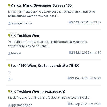
Merkur Markt Speisinger Strasse 135
Ich war am freitag den7.10.2016 bei euch einkaufen ich hab eine
halbe stunde warden müssen das i...
07. Okt 2016 um 13:37
reisinger nicole
KiK Textilien Wien
You said it perfectly.. casino en ligne You actually said this
fantastically! casino en ligne ...
28. Mai 2025 um 8:34
Edward
Spar 1140 Wien, Breitenseerstraße 76-80
☺
03. Dez 2015 um 14:23
☺
KiK Textilien Wien (Herzpassage)
tadalafil generic online cialis fastest shipping tadalafil cialis
16. Sep 2022 um 12:28
Jpplsmoospice